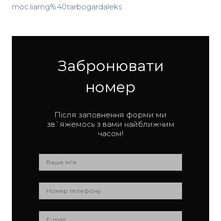
moc.liamg%40tarbogardaleks
Забронювати
номер
Після заповнення форми ми
зв`яжемось з вами найближчим
часом!